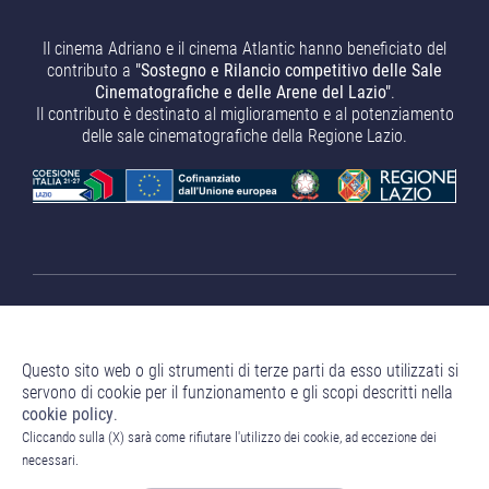
Il cinema Adriano e il cinema Atlantic hanno beneficiato del
contributo a
"Sostegno e Rilancio competitivo delle Sale
Cinematografiche e delle Arene del Lazio"
.
Il contributo è destinato al miglioramento e al potenziamento
delle sale cinematografiche della Regione Lazio.
Questo sito web o gli strumenti di terze parti da esso utilizzati si
servono di cookie per il funzionamento e gli scopi descritti nella
cookie policy
.
Nuove Vacanze Romane S.r.l.
Sede Legale: Corso Venezia 18
Cliccando sulla (X) sarà come rifiutare l'utilizzo dei cookie, ad eccezione dei
- 20121 Milano (MI) P.IVA 13239200960 Numero REA MI -
necessari.
2711739 Capitale Sociale 10.000,00 € i.v.