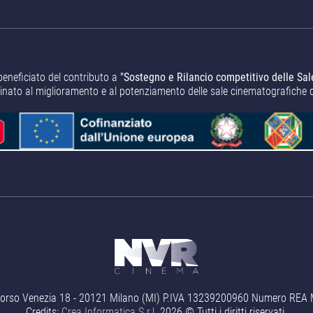
beneficiato del contributo a
"Sostegno e Rilancio competitivo delle Sal
tinato al miglioramento e al potenziamento delle sale cinematografiche 
orso Venezia 18 - 20121 Milano (MI) P.IVA 13239200960 Numero REA MI 
Credits:
Crea Informatica S.r.l.
2026 © Tutti i diritti riservati.