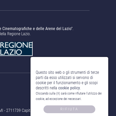
e Cinematografiche e delle Arene del Lazio"
.
della Regione Lazio.
Questo sito web o gli strumenti di terze
parti da esso utilizzati si servono di
cookie per il funzionamento e gli scopi
descritti nella
cookie policy
.
Cliccando sulla (X) sarà come rifiutare l'utilizzo dei
cookie, ad eccezione dei necessari.
RIFIUTA
- 2711739 Capitale Sociale 10.000,00 € i.v.