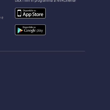
click i film in programma a NVRCinema!
e e