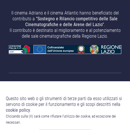
Il cinema Adriano e il cinema Atlantic hanno beneficiato del
contributo a
"Sostegno e Rilancio competitivo delle Sale
Cinematografiche e delle Arene del Lazio"
.
Il contributo è destinato al miglioramento e al potenziamento
delle sale cinematografiche della Regione Lazio.
Questo sito web o gli strumenti di terze parti da esso utilizzati si
servono di cookie per il funzionamento e gli scopi descritti nella
cookie policy
.
Nuove Vacanze Romane S.r.l.
Sede Legale: Corso Venezia 18
Cliccando sulla (X) sarà come rifiutare l'utilizzo dei cookie, ad eccezione dei
- 20121 Milano (MI) P.IVA 13239200960 Numero REA MI -
necessari.
2711739 Capitale Sociale 10.000,00 € i.v.