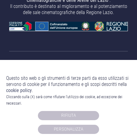
Cinematografiche e delle Arene del Lazio"
.
Il contributo è destinato al miglioramento e al potenziamento
delle sale cinematografiche della Regione Lazio.
Questo sito web o gli strumenti di terze parti da esso utilizzati si
servono di cookie per il funzionamento e gli scopi descritti nella
cookie policy
.
Nuove Vacanze Romane S.r.l.
Sede Legale: Corso Venezia 18
Cliccando sulla (X) sarà come rifiutare l'utilizzo dei cookie, ad eccezione dei
- 20121 Milano (MI) P.IVA 13239200960 Numero REA MI -
necessari.
2711739 Capitale Sociale 10.000,00 € i.v.
Credits:
Crea Informatica S.r.l.
2026 © Tutti i diritti riservati.
RIFIUTA
PERSONALIZZA