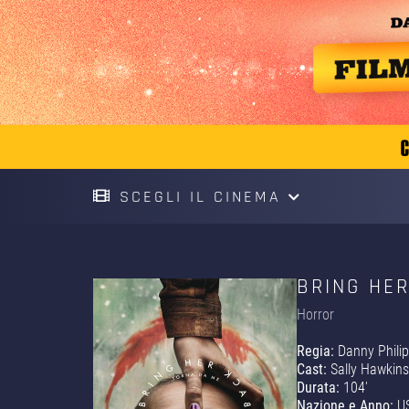
SCEGLI IL CINEMA
BRING HER
Horror
Regia:
Danny Philip
Cast:
Sally Hawkins,
Durata:
104'
Nazione e Anno:
U