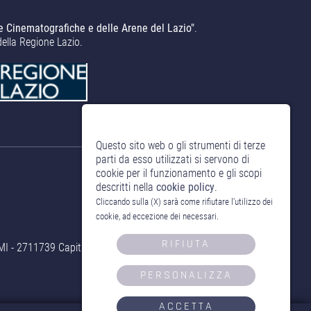
e Cinematografiche e delle Arene del Lazio"
.
della Regione Lazio.
Questo sito web o gli strumenti di terze
parti da esso utilizzati si servono di
cookie per il funzionamento e gli scopi
descritti nella
cookie policy
.
Cliccando sulla (X) sarà come rifiutare l'utilizzo dei
cookie, ad eccezione dei necessari.
RIFIUTA
- 2711739 Capitale Sociale 10.000,00 € i.v.
PERSONALIZZA
ACCETTA