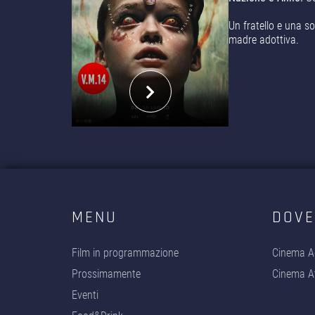
Un fratello e una so
madre adottiva.
MENU
DOVE
Film in programmazione
Cinema A
Prossimamente
Cinema At
Eventi