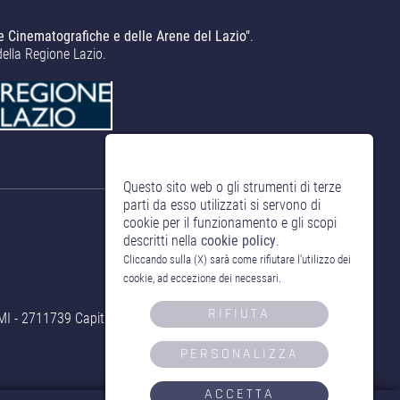
e Cinematografiche e delle Arene del Lazio"
.
della Regione Lazio.
Questo sito web o gli strumenti di terze
parti da esso utilizzati si servono di
cookie per il funzionamento e gli scopi
descritti nella
cookie policy
.
Cliccando sulla (X) sarà come rifiutare l'utilizzo dei
cookie, ad eccezione dei necessari.
RIFIUTA
- 2711739 Capitale Sociale 10.000,00 € i.v.
PERSONALIZZA
ACCETTA